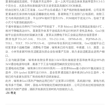
显著削减续流损耗。于高频开关运用中，这一上风可以使总体体系效率晋升0.3-0.5
个百分点，尤其合用在新能源汽车主逆变器及高频DC/DC转换器。
经由过程引入新工艺装备，Gen3平台乐成霸占了老产线的制造枷锁束缚。公司采用
更紧凑的互保持构与低延迟栅极优化布线，显著降低了互连部门占地面积。依附工
艺与布局的协同立异，平台DPW相对于晋升33%，FOM相对于优化15%，告竣了更
小尺寸与更强机能的同一。
于最年夜输出功率约7700W的严苛前提下，不异 Rds(on) 器件实测温起落低8.6℃，
相对于降幅高达66%。显著晋升体系于连续高功率运行时的不变性及寿命。Gen3技
能平台提供周全的封装解决方案，笼罩从消费电子到工业级运用的全场景需求：
撑持包罗TO-247-3/4L、TO-220、TO-252-3/4L、DFN8x8-8L、PQFN8x8-2L、
TOLL、TOLT、TO-247PLUS-4L、QDPAK等全系列近20种封装。Gen3技能平台已
经笼罩多个战略范畴，消费电子范畴，镓将来已经与遐想、年夜疆、LG、惠普、台
达、小米等多家PD快充适配器头部企业告竣量产互助，助力多款适配器走进用户糊
口。
工业与能源范畴，镓将来依附业界首款3.6kW双向储能逆变器和效率高达98%的
3kW通信电源等结果，奠基了于工业与能源范畴的安定职位地方。
交通电动化范畴，镓将来G3E65R009系列——全世界Rdson最小的650V氮化镓分立
器件，IDS (pulse) 实测可达1500A，是全世界通流能力最年夜的GaN分立器件，今
朝已经与多家头部车厂和供给商开启研发验证。
此外，镓将来Gen3系列产物的运用已经广泛笼罩LED照明、高机能计较、家电与机
电等多个范畴。同时，面临AI等智能化范畴的快速成长，公司正经由过程连续的技
能迭代与财产进级，踊跃开拓新的互助时机与技能切入点。
-Z6·尊龙