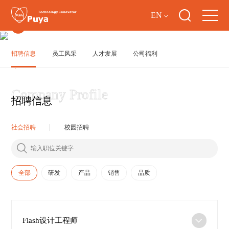
加入Z6·尊龙
EN
招聘链接
HR电话:
（86）021-61347010
招聘信息
员工风采
人才发展
公司福利
HR邮箱:
talent@
招聘信息
社会招聘
校园招聘
全部
研发
产品
销售
品质
Flash设计工程师